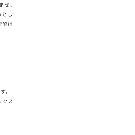
ゃまぜ、
家とし
理解は
ます。
ックス