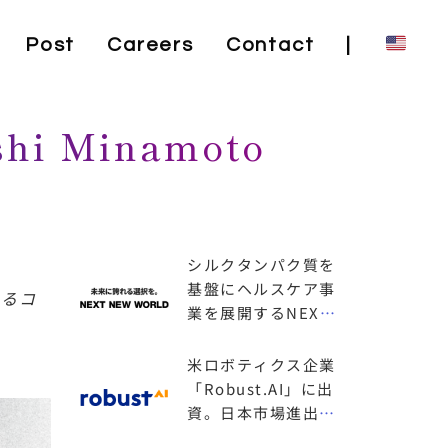
Post
Careers
Contact
|
i Minamoto
シルクタンパク質を
基盤にヘルスケア事
よるコ
業を展開するNEXT
NEW WORLDにリ
ード投資家として継
米ロボティクス企業
続出資
「Robust.AI」に出
資。日本市場進出も
支援