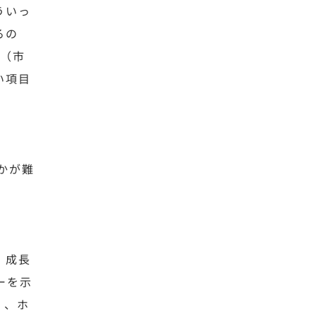
ういっ
るの
的（市
い項目
かが難
、成長
ーを示
く、ホ