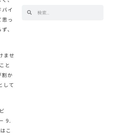
ドバイ
て思っ
らず、
けませ
こと
が割か
として
ビ
 9.
にはこ