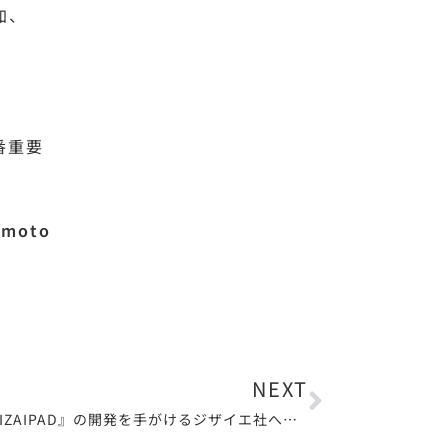
加、
番重要
amoto
NEXT
遠隔就労プラットフォーム『JIZAIPAD』の開発を手がけるジザイエ社へ投資