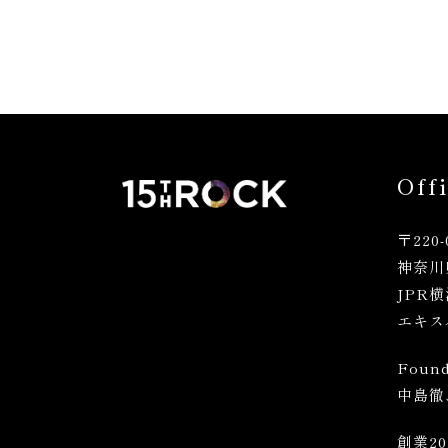
Off
〒220-
神奈川
JPR
エキス
Found
中島徹
創業20