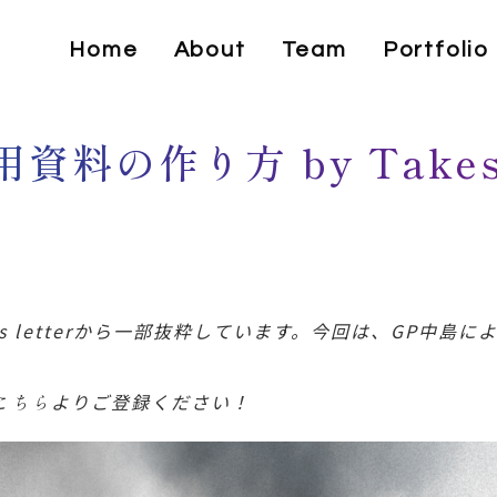
Home
About
Team
Portfolio
料の作り方 by Takesh
るNews letterから一部抜粋しています。今回は、GP中島に
こちら
よりご登録ください！