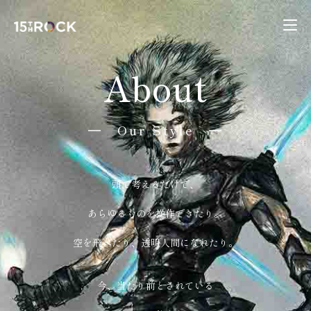
About
━ Our Style ━
頭で考えるだけで、
あらゆるものを操作できたり。
空を飛べたり、透明人間になれたり。
今、当たり前とされている