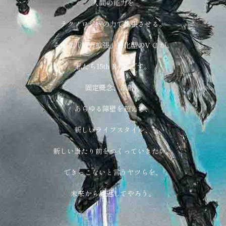
人間の能力を
テクノロジーの力で拡張させる。
そんな「能力拡張」特化型のV C が、
私たち15th Rockです。
固定概念、年齢、
あらゆる障壁を超えて、
新しいライフスタイル、
新しい当たり前をつくっていきたい。
できっこないと言うヤツらを、
未来から見返してやろう。