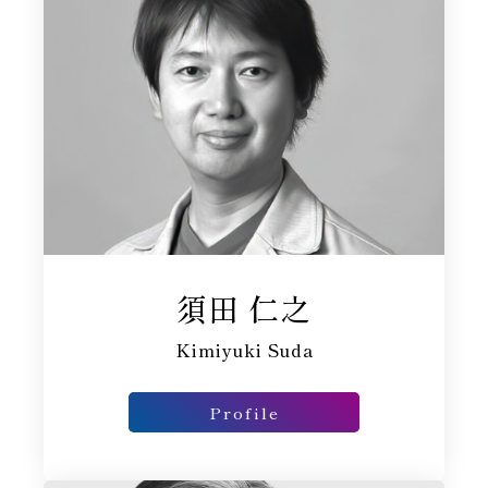
須田 仁之
Kimiyuki Suda
Profile