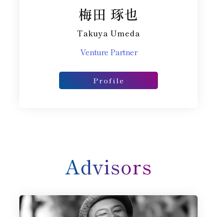
梅田 琢也
Takuya Umeda
Venture Partner
Profile
Advisor​s