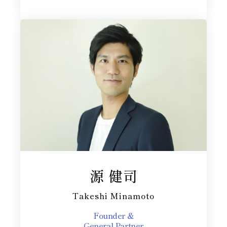
源 健司
Takeshi Minamoto
Founder &
General Partner​