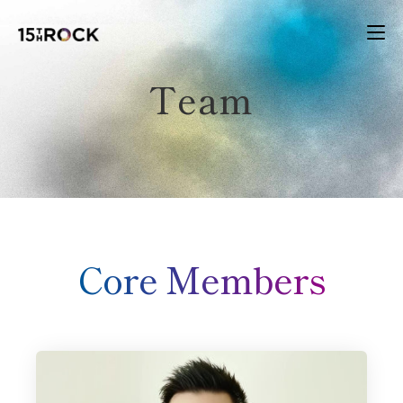
Team
Core Member​s