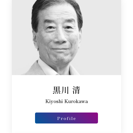
黒川 清
Kiyoshi Kurokawa
Profile