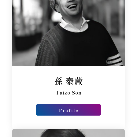
孫 泰蔵
Taizo Son
Profile