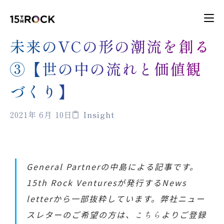
未来のVCの形の潮流を創る
③【世の中の流れと価値観
づくり】
2021年 6月 10日
Insight
General Partnerの中島による記事です。
15th Rock Venturesが発行するNews
letterから一部抜粋しています。弊社ニュー
スレターのご希望の方は、
こちら
よりご登録